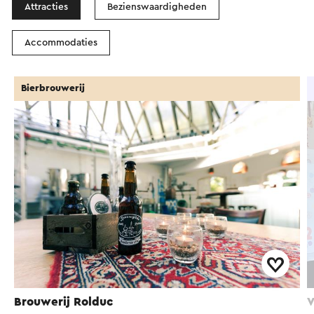
Attracties
Bezienswaardigheden
Accommodaties
Bierbrouwerij
Brouwerij Rolduc
V