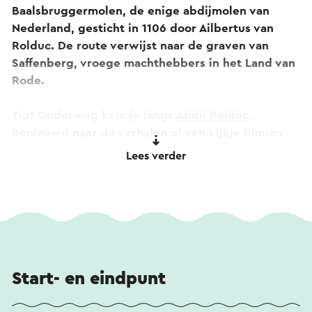
Baalsbruggermolen, de enige abdijmolen van
Nederland, gesticht in 1106 door Ailbertus van
Rolduc. De route verwijst naar de graven van
Saffenberg, vroege machthebbers in het Land van
Rode.
Tip! Onderweg kom je langs
Abdij Rolduc
.
Benieuwd naar de verhalen of een kijkje binnen
nemen? Bekijk de
360-graden tour
of beluister de
Lees verder
audiotour
. Beide tours zijn ook toegankelijk door
de qr-codes op het gevelbordje bij de abdij te
scannen.
Start- en eindpunt