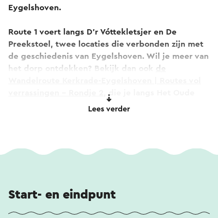
Eygelshoven.
Route 1 voert langs D’r Vóttekletsjer en De
Preekstoel, twee locaties die verbonden zijn met
de geschiedenis van Eygelshoven. Wil je meer van
het dorp ontdekken? Bekijk dan ook
de
Wandelroute Kerkrade-Eygelshoven | Routes vol
verrassingen - Rondje 2
, die je langs Het Oude
Kerkje, de voormalige mijn Julia en Villa Pierre
Lees verder
voert, en
de Wandelroute Kerkrade-Eygelshoven |
Routes vol verrassingen - Rondje 3
, met
historische locaties zoals de Laethof, de
Baalsbruggermolen en het groene Wormdal.
Via wandelknooppunten ontdek je de afwisseling
tussen erfgoed, natuur en het mijnverleden van
Start- en eindpunt
Eygelshoven.