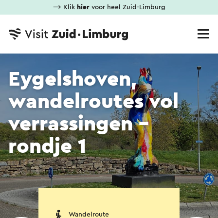
⟶ Klik
hier
voor heel Zuid-Limburg
Eygelshoven,
wandelroutes vol
verrassingen -
rondje 1
Wandelroute