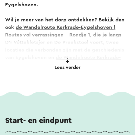
Eygelshoven.
Wil je meer van het dorp ontdekken? Bekijk dan
ook
de Wandelroute Kerkrade-Eygelshoven |
Routes vol verrassingen - Rondje 1
, die je langs
D’r Vóttekletsjer en De Preekstoel voert, twee
locaties die verbonden zijn met de geschiedenis
van Eygelshoven en
de Wandelroute Kerkrade-
Eygelshoven | Routes vol verrassingen - Rondje 3
,
Lees verder
met historische locaties zoals de Laethof, de
Baalsbruggermolen en het groene Wormdal.
Via wandelknooppunten ontdek je de afwisseling
tussen erfgoed, natuur en het mijnverleden van
Eygelshoven.
Start- en eindpunt