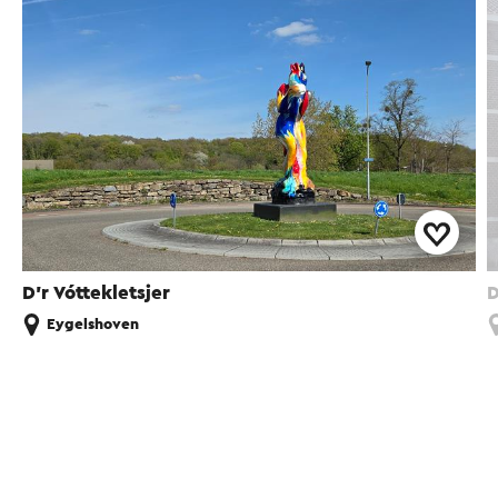
D'r Vóttekletsjer
D
Eygelshoven