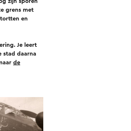
og zijn sporen
te grens met
tortten en
ring. Je leert
e stad daarna
 maar
de