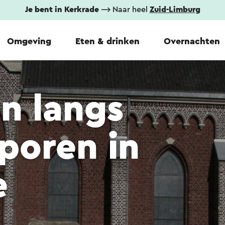
Je bent in Kerkrade
⟶ Naar heel
Zuid-Limburg
Omgeving
Eten & drinken
Overnachten
n langs
poren in
e