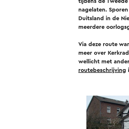
tijdens de Tweede
nagelaten. Sporen 
Duitsland in de N
meerdere oorlogs
Via deze route wand
meer over Kerkrad
wellicht met ande
routebeschrijving