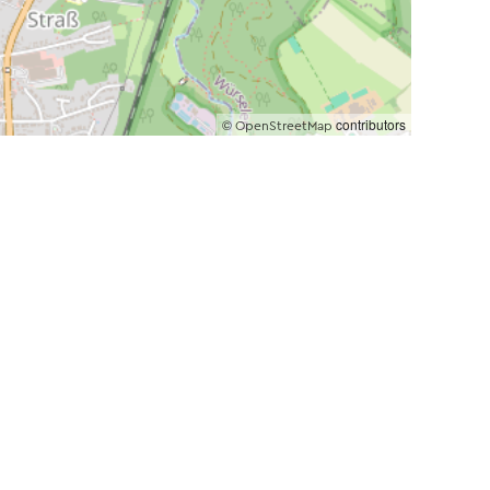
©
contributors
OpenStreetMap