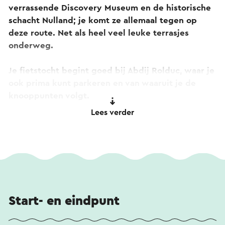
verrassende Discovery Museum en de historische
schacht Nulland; je komt ze allemaal tegen op
deze route. Net als heel veel leuke terrasjes
onderweg.
Je fietstocht begint goed bij Abdij Rolduc, waar je
ook prima kunt parkeren en van waaruit je de
knooppunten volgt.
Lees verder
Tip! Je start bij Abdij Rolduc. Benieuwd naar de
verhalen of een kijkje binnen nemen? Bekijk de
360-graden tour of beluister de audiotour. Beide
tours zijn ook toegankelijk door de qr-codes op
het gevelbordje bij de abdij te scannen.
Start- en eindpunt