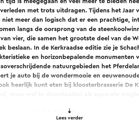
jn tijd is meegegaan en veel meer te bieden heef
verleden met trots uitdragen. Tijdens het Jaar 
 niet meer dan logisch dat er een prachtige, in
komen langs de oorsprong van de steenkoolwinn
e van vier, die samen het grootste deel van de W
eek beslaan. In de Kerkraadse editie zie je Schac
kteristieke en horizonbepalende monumenten v
nsoverschrijdende natuurgebieden het Pferdela
ert je auto bij de wondermooie en eeuwenoude
ook heerlijk kunt eten bij kloosterbrasserie De 
erd, maar wel te downloaden als separate wegbe
m je langs
Abdij Rolduc
. Benieuwd naar de verha
Lees verder
kijk de
360-graden tour
of beluister de
audioto
door de qr-codes op het gevelbordje bij de abd