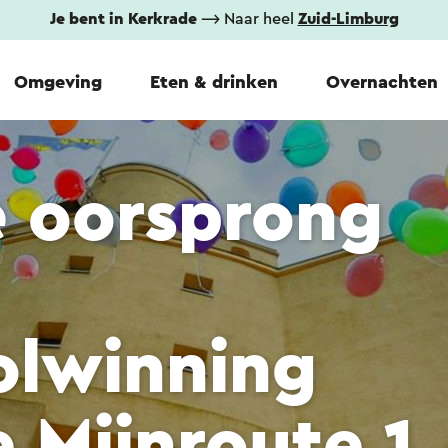
Je bent in Kerkrade
⟶ Naar heel
Zuid-Limburg
Omgeving
Eten & drinken
Overnachten
e oorsprong
olwinning
 Mijnroute 1