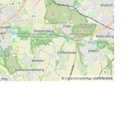
©
contributors
OpenStreetMap