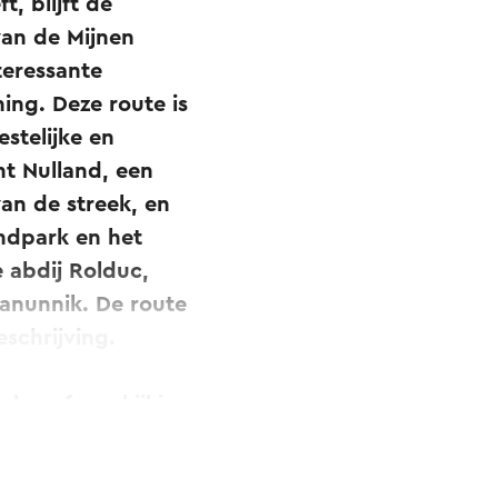
t, blijft de
van de Mijnen
teressante
ing. Deze route is
estelijke en
ht Nulland, een
an de streek, en
ndpark en het
 abdij Rolduc,
Kanunnik. De route
schrijving.
len of een kijkje
ur
. Beide tours zijn
ij te scannen.