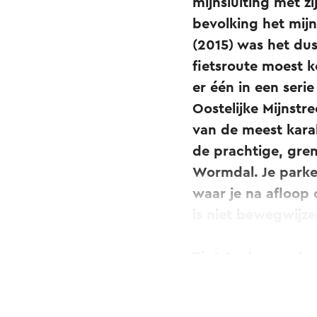
mijnsluiting met zi
bevolking het mijn
(2015) was het dus
fietsroute moest 
er één in een seri
Oostelijke Mijnstr
van de meest kara
de prachtige, gre
Wormdal. Je parke
waar je na afloop 
is niet bewegwijz
Tip! Onderweg ko
binnen nemen? Be
ook toegankelijk 