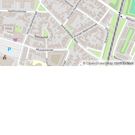
©
contributors
OpenStreetMap