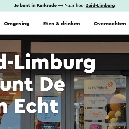
Je bent in Kerkrade
⟶ Naar heel
Zuid-Limburg
Omgeving
Eten & drinken
Overnachten
id-Limburg
punt De
n Echt