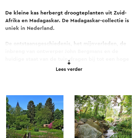
De kleine kas herbergt droogteplanten uit Zuid-
Afrika en Madagaskar. De Madagaskar-collectie is
uniek in Nederland.
De ontstaansgeschiedenis, het mijnverleden, de
inbreng van ontwerper John Bergmans en de
huidige staat van de tuin dragen bij tot een hoge
waardering door de bezoekers.
Lees verder
De tuin is voor iedereen, of het nu leken,
liefhebbers of deskundigen betreft, even
interessant.