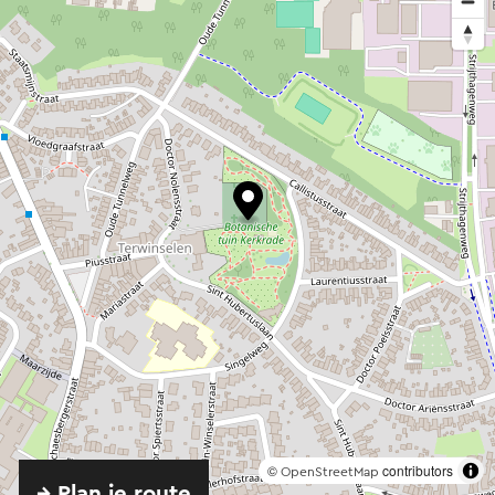
©
contributors
OpenStreetMap
→ Plan je route