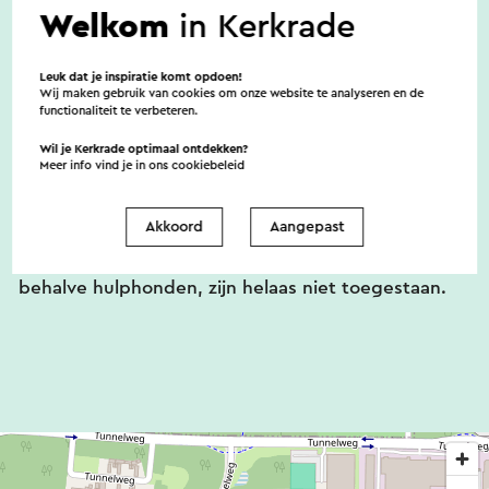
150 meter voorhanden: in de Piusstraat en in de
Welkom
in Kerkrade
Callistusstraat. Er zijn nog meer oplaadpunten
binnen een straal van 500-700 meter aanwezig.
Leuk dat je inspiratie komt opdoen!
Wij maken gebruik van cookies om onze website te analyseren en de
functionaliteit te verbeteren.
Toegankelijkheid
Wil je Kerkrade optimaal ontdekken?
Meer info vind je in ons
cookiebeleid
Akkoord
Aangepast
De tuin is toegankelijk voor rolstoelgebruikers.
Gehandicaptentoiletten zijn beschikbaar. Honden,
behalve hulphonden, zijn helaas niet toegestaan.