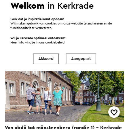
Welkom
in Kerkrade
Van abdij tot mijnsteenberg (rondje 2) - Kerkrade
Leuk dat je inspiratie komt opdoen!
Kerkrade
Wij maken gebruik van cookies om onze website te analyseren en de
functionaliteit te verbeteren.
Wil je Kerkrade optimaal ontdekken?
Wandelroute
→ 8,9 km
Meer info vind je in ons
cookiebeleid
Akkoord
Aangepast
Van abdij tot mijnsteenberg (rondje 1) - Kerkrade